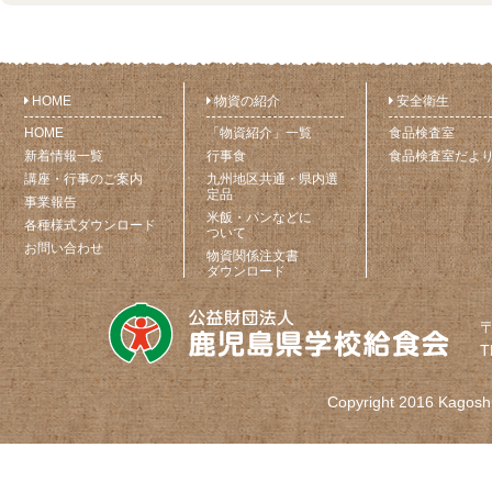
HOME
物資の紹介
安全衛生
HOME
「物資紹介」一覧
食品検査室
新着情報一覧
行事食
食品検査室だよ
講座・行事のご案内
九州地区共通・県内選
定品
事業報告
米飯・パンなどに
各種様式ダウンロード
ついて
お問い合わせ
物資関係注文書
ダウンロード
〒
T
Copyright 2016 Kagoshi