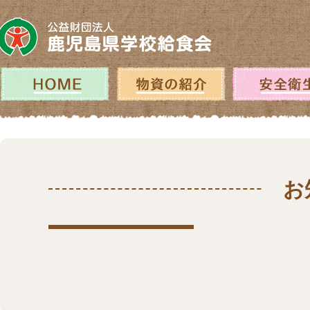
コ
ン
テ
ン
ツ
へ
ホーム
物資の紹介
ス
キ
ッ
プ
お