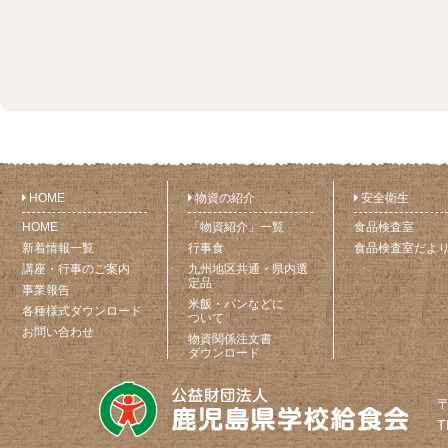
HOME
物資の紹介
安全衛生
HOME
「物資紹介」一覧
食品検査室
新着情報一覧
行事食
食品検査室だよ
講座・行事のご案内
九州地区共通・県内選
定品
事業報告
米飯・パンなどに
各種様式ダウンロード
ついて
お問い合わせ
物資関係注文書
ダウンロード
〒
T