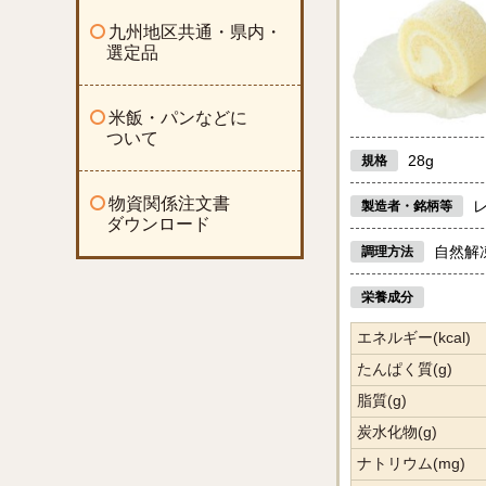
九州地区共通・県内・
選定品
米飯・パンなどに
ついて
28g
規格
物資関係注文書
製造者・銘柄等
ダウンロード
自然解
調理方法
栄養成分
エネルギー(kcal)
たんぱく質(g)
脂質(g)
炭水化物(g)
ナトリウム(mg)