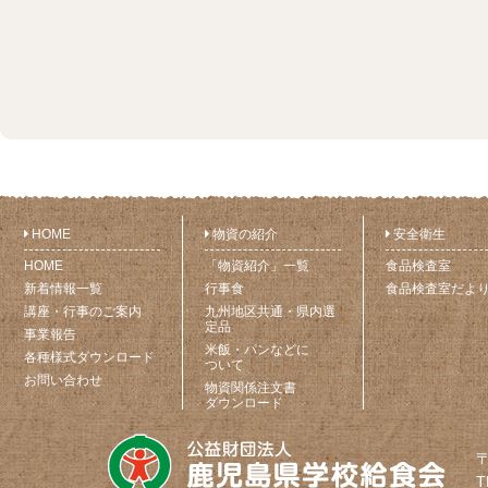
HOME
物資の紹介
安全衛生
HOME
「物資紹介」一覧
食品検査室
新着情報一覧
行事食
食品検査室だよ
講座・行事のご案内
九州地区共通・県内選
定品
事業報告
米飯・パンなどに
各種様式ダウンロード
ついて
お問い合わせ
物資関係注文書
ダウンロード
〒
T