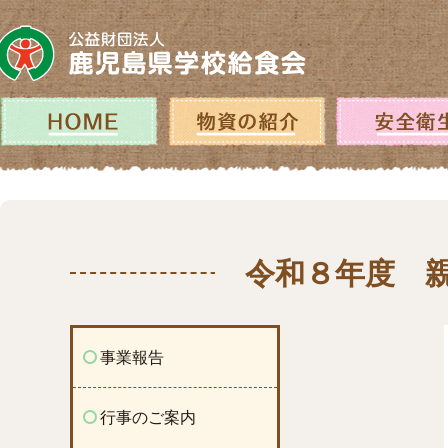
コ
ン
テ
ン
ツ
へ
ホーム
物資の紹介
ス
キ
ッ
プ
令和８年度 
事業報告
行事のご案内